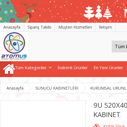
Anasayfa
Sipariş Takibi
Müşteri Hizmetleri
İletişim
Tüm Kategoriler
İndirimli Ürünler
En Yeni Ürünler
Anasayfa
SUNUCU KABINETLERI
KURUMSAL URUNL
9U 520X4
KABINET