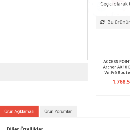
Geçici olarak
Bu ürünün 
ACCESS POIN
Archer AX10 
Wi-Fi6 Rout
1.768,
Ürün Açıklaması
Ürün Yorumları
Diğer Özellikler