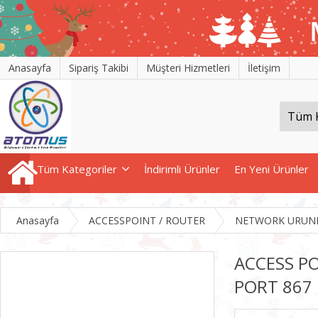
Anasayfa
Sipariş Takibi
Müşteri Hizmetleri
İletişim
Tüm Kategoriler
İndirimli Ürünler
En Yeni Ürünler
Anasayfa
ACCESSPOINT / ROUTER
NETWORK URUNL
ACCESS PO
PORT 867