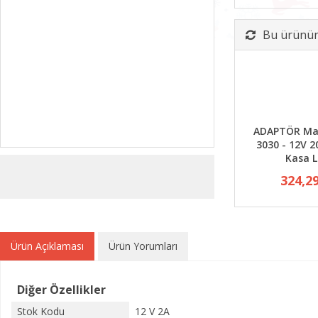
Bu ürünün 
ADAPTÖR Ma
3030 - 12V 2
Kasa 
324,2
Ürün Açıklaması
Ürün Yorumları
Diğer Özellikler
Stok Kodu
12 V 2A