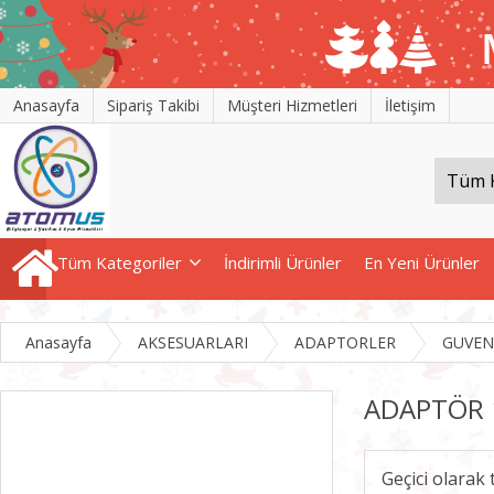
Anasayfa
Sipariş Takibi
Müşteri Hizmetleri
İletişim
Tüm Kategoriler
İndirimli Ürünler
En Yeni Ürünler
Anasayfa
AKSESUARLARI
ADAPTORLER
GUVEN
ADAPTÖR 
Geçici olarak