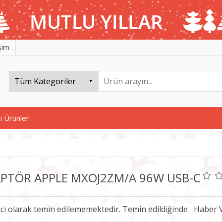
işim
i Ürünler
PTÖR APPLE MXOJ2ZM/A 96W USB-C
ici olarak temin edilememektedir. Temin edildiğinde