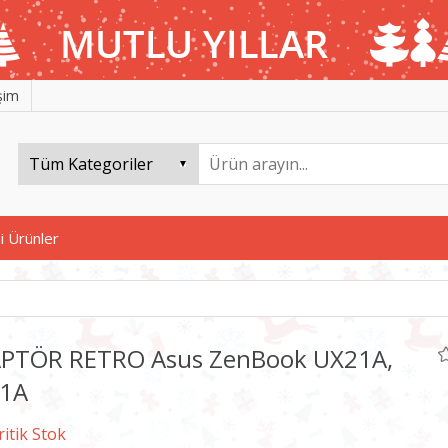
işim
i Ürünler
PTÖR RETRO Asus ZenBook UX21A,
1A