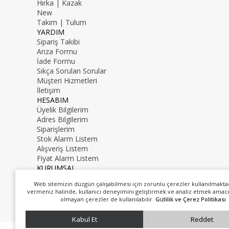
Hırka | Kazak
New
Takım | Tulum
YARDIM
Sipariş Takibi
Arıza Formu
İade Formu
Sıkça Sorulan Sorular
Müşteri Hizmetleri
İletişim
HESABIM
Üyelik Bilgilerim
Adres Bilgilerim
Siparişlerim
Stok Alarm Listem
Alışveriş Listem
Fiyat Alarm Listem
KURUMSAL
İletişim
Web sitemizin düzgün çalışabilmesi için zorunlu çerezler kullanılmakta
Hakkımızda
vermeniz halinde, kullanıcı deneyimini geliştirmek ve analiz etmek amacı
0216 000 00 00
olmayan çerezler de kullanılabilir.
Gizlilik ve Çerez Politikası
mail@mail.com
Kabul Et
Reddet