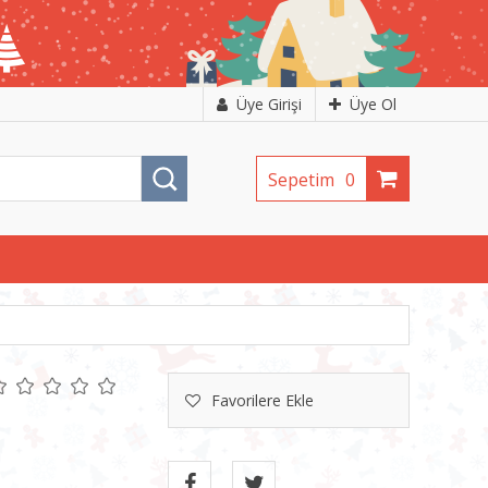
Üye Girişi
Üye Ol
Sepetim
0
Favorilere Ekle