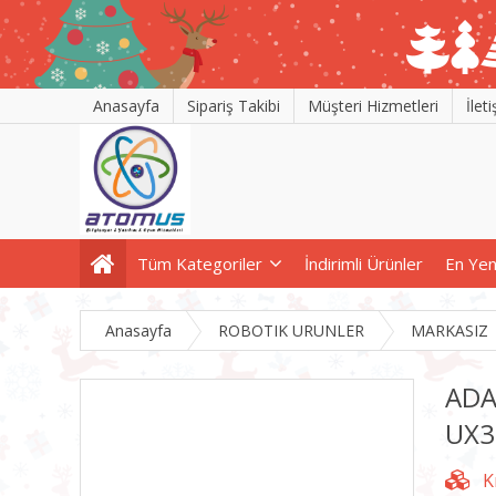
Anasayfa
Sipariş Takibi
Müşteri Hizmetleri
İlet
Tüm Kategoriler
İndirimli Ürünler
En Yen
Anasayfa
ROBOTIK URUNLER
MARKASIZ
ADA
UX3