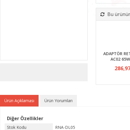
Bu ürünün 
ADAPTÖR RE
AC02 65W
286,9
Ürün Açıklaması
Ürün Yorumları
Diğer Özellikler
Stok Kodu
RNA-DL05