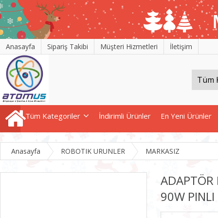
Anasayfa
Sipariş Takibi
Müşteri Hizmetleri
İletişim
Tüm Kategoriler
İndirimli Ürünler
En Yeni Ürünler
Anasayfa
ROBOTIK URUNLER
MARKASIZ
ADAPTÖR 
90W PINLI