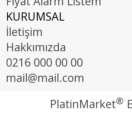
Fiyat Alarm Listem
KURUMSAL
İletişim
Hakkımızda
0216 000 00 00
mail@mail.com
®
PlatinMarket
E