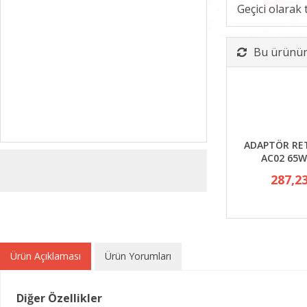
Geçici olarak
Bu ürünün 
ADAPTÖR RE
AC02 65W
287,2
Ürün Açıklaması
Ürün Yorumları
Diğer Özellikler