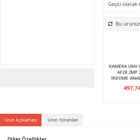
Geçici olarak
Bu ürünün 
KAMERA UNV 
AF28 2MP
IRDOME ANAL
497,7
Ürün Açıklaması
Ürün Yorumları
Diğer Özellikler