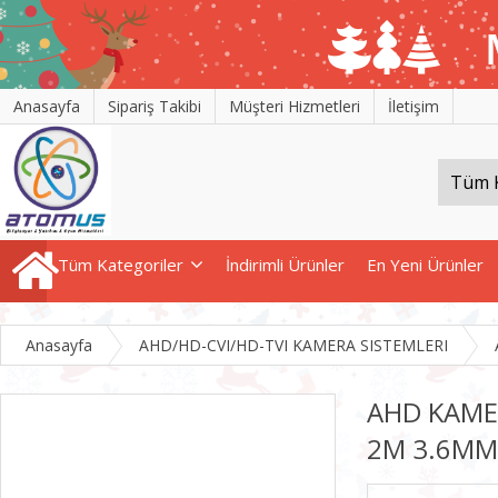
Anasayfa
Sipariş Takibi
Müşteri Hizmetleri
İletişim
Tüm Kategoriler
İndirimli Ürünler
En Yeni Ürünler
Anasayfa
AHD/HD-CVI/HD-TVI KAMERA SISTEMLERI
AHD KAME
2M 3.6MM