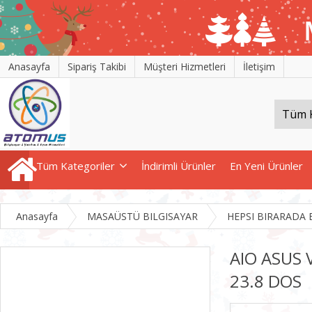
Anasayfa
Sipariş Takibi
Müşteri Hizmetleri
İletişim
Tüm Kategoriler
İndirimli Ürünler
En Yeni Ürünler
Anasayfa
MASAÜSTÜ BILGISAYAR
HEPSI BIRARADA 
AIO ASUS 
23.8 DOS