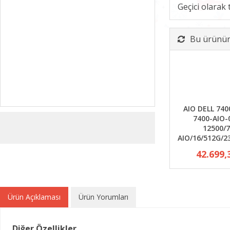
Geçici olarak
Bu ürünün 
AIO DELL 740
7400-AIO-0
12500/
AIO/16/512G/
42.699,
Ürün Açıklaması
Ürün Yorumları
Diğer Özellikler