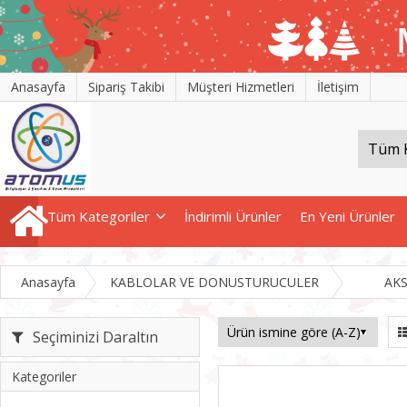
Anasayfa
Sipariş Takibi
Müşteri Hizmetleri
İletişim
Tüm Kategoriler
İndirimli Ürünler
En Yeni Ürünler
Anasayfa
KABLOLAR VE DONUSTURUCULER
AK
Seçiminizi Daraltın
Kategoriler