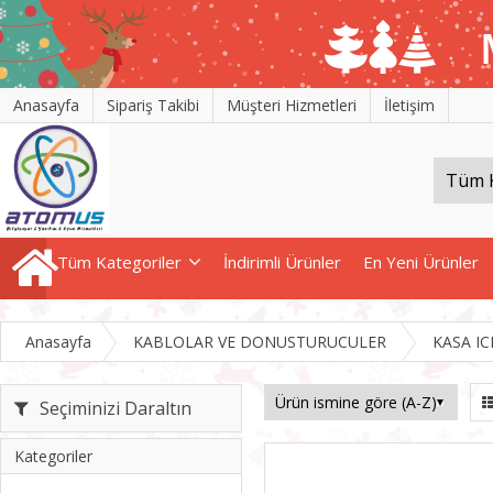
Anasayfa
Sipariş Takibi
Müşteri Hizmetleri
İletişim
Tüm Kategoriler
İndirimli Ürünler
En Yeni Ürünler
Anasayfa
KABLOLAR VE DONUSTURUCULER
KASA IC
Seçiminizi Daraltın
Kategoriler