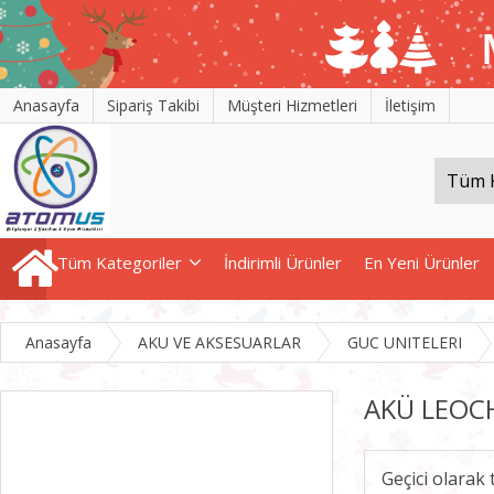
Anasayfa
Sipariş Takibi
Müşteri Hizmetleri
İletişim
Tüm Kategoriler
İndirimli Ürünler
En Yeni Ürünler
Anasayfa
AKU VE AKSESUARLAR
GUC UNITELERI
AKÜ LEOC
Geçici olarak