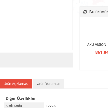
Bu ürünün 
AKÜ VİSİON 
861,8
Ürün Açıklaması
Ürün Yorumları
Diğer Özellikler
Stok Kodu
12V7A