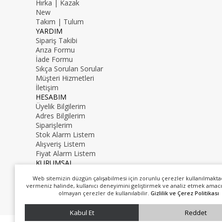
Hırka | Kazak
New
Takım | Tulum
YARDIM
Sipariş Takibi
Arıza Formu
İade Formu
Sıkça Sorulan Sorular
Müşteri Hizmetleri
İletişim
HESABIM
Üyelik Bilgilerim
Adres Bilgilerim
Siparişlerim
Stok Alarm Listem
Alışveriş Listem
Fiyat Alarm Listem
KURUMSAL
İletişim
Web sitemizin düzgün çalışabilmesi için zorunlu çerezler kullanılmakta
Hakkımızda
vermeniz halinde, kullanıcı deneyimini geliştirmek ve analiz etmek amacı
0216 000 00 00
olmayan çerezler de kullanılabilir.
Gizlilik ve Çerez Politikası
mail@mail.com
Kabul Et
Reddet