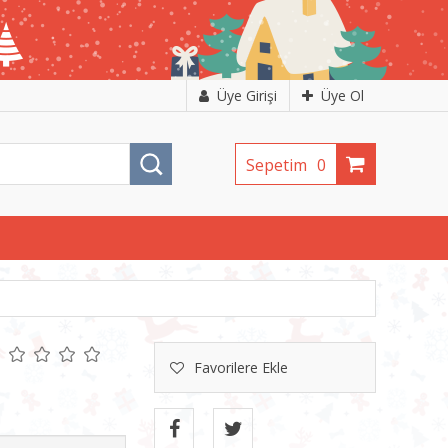
Üye Girişi
Üye Ol
Sepetim
0
Favorilere Ekle