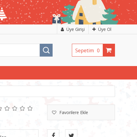
Üye Girişi
Üye Ol
Sepetim
0
Favorilere Ekle