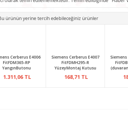
ici olarak temin edilememektedir. Temin edildiğinde
Bu ürünün yerine tercih edebileceğiniz ürünler
mens Cerberus E4006
Siemens Cerberus E4007
Siemens 
FitFDM365-RP
FitFDMH295-R
FitFD
YangınButonu
YüzeyMontaj Kutusu
(duvaram
1.311,06 TL
168,71 TL
1