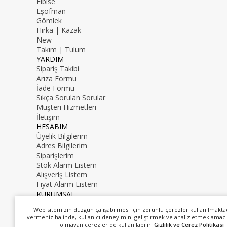
Elbise
Eşofman
Gömlek
Hırka | Kazak
New
Takım | Tulum
YARDIM
Sipariş Takibi
Arıza Formu
İade Formu
Sıkça Sorulan Sorular
Müşteri Hizmetleri
İletişim
HESABIM
Üyelik Bilgilerim
Adres Bilgilerim
Siparişlerim
Stok Alarm Listem
Alışveriş Listem
Fiyat Alarm Listem
KURUMSAL
İletişim
Web sitemizin düzgün çalışabilmesi için zorunlu çerezler kullanılmakta
Hakkımızda
vermeniz halinde, kullanıcı deneyimini geliştirmek ve analiz etmek amacı
0216 000 00 00
olmayan çerezler de kullanılabilir.
Gizlilik ve Çerez Politikası