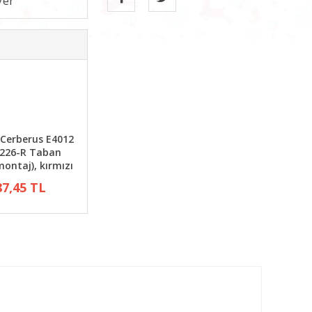
Cerberus E4012
B226-R Taban
ontaj), kırmızı
87,45 TL