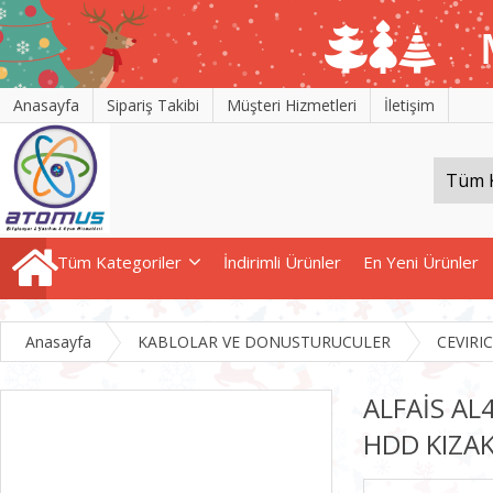
Anasayfa
Sipariş Takibi
Müşteri Hizmetleri
İletişim
Tüm Kategoriler
İndirimli Ürünler
En Yeni Ürünler
Anasayfa
KABLOLAR VE DONUSTURUCULER
CEVIRI
ALFAİS AL4
HDD KIZA