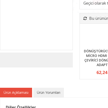
Geçici olarak
Bu ürünün 
DÖNÜŞTÜRÜCÜ
MİCRO HDMI
ÇEVİRİCİ DÖ
ADAPT
62,24
Ürün Açıklaması
Ürün Yorumları
Diğer Özellikler