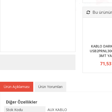
Bu ürünün 
KABLO DARK
USB2PRNL300
3MT YA
71,53
Ürün Açıklaması
Ürün Yorumları
Diğer Özellikler
Stok Kodu
AUX KABLO