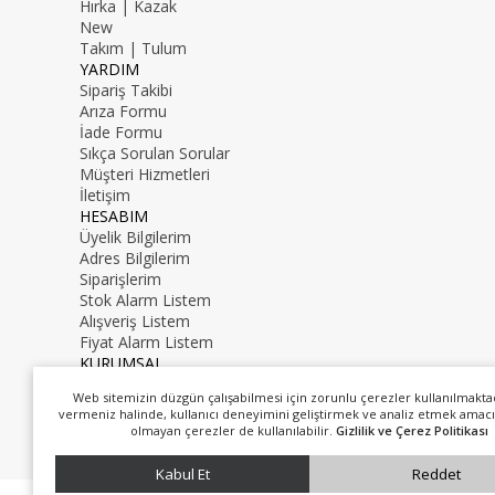
Hırka | Kazak
New
Takım | Tulum
YARDIM
Sipariş Takibi
Arıza Formu
İade Formu
Sıkça Sorulan Sorular
Müşteri Hizmetleri
İletişim
HESABIM
Üyelik Bilgilerim
Adres Bilgilerim
Siparişlerim
Stok Alarm Listem
Alışveriş Listem
Fiyat Alarm Listem
KURUMSAL
İletişim
Web sitemizin düzgün çalışabilmesi için zorunlu çerezler kullanılmakta
Hakkımızda
vermeniz halinde, kullanıcı deneyimini geliştirmek ve analiz etmek amacı
0216 000 00 00
olmayan çerezler de kullanılabilir.
Gizlilik ve Çerez Politikası
mail@mail.com
Kabul Et
Reddet