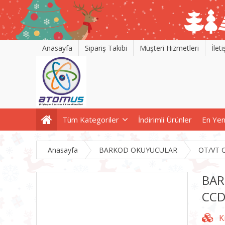
Anasayfa
Sipariş Takibi
Müşteri Hizmetleri
İlet
Tüm Kategoriler
İndirimli Ürünler
En Yen
Anasayfa
BARKOD OKUYUCULAR
OT/VT 
BAR
CCD