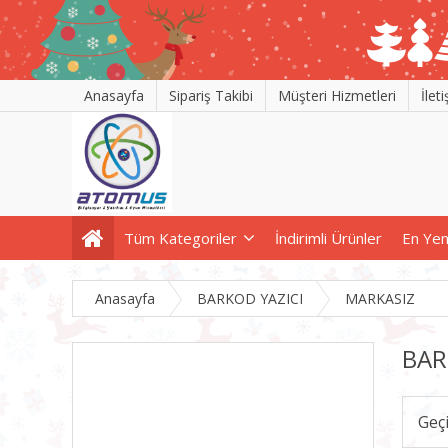
Anasayfa
Sipariş Takibi
Müşteri Hizmetleri
İlet
Tüm Kategoriler
İndirimli Ürünler
En Yen
Anasayfa
BARKOD YAZICI
MARKASIZ
BAR
Geç