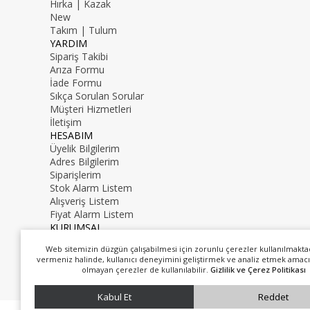
Hırka | Kazak
New
Takım | Tulum
YARDIM
Sipariş Takibi
Arıza Formu
İade Formu
Sıkça Sorulan Sorular
Müşteri Hizmetleri
İletişim
HESABIM
Üyelik Bilgilerim
Adres Bilgilerim
Siparişlerim
Stok Alarm Listem
Alışveriş Listem
Fiyat Alarm Listem
KURUMSAL
İletişim
Web sitemizin düzgün çalışabilmesi için zorunlu çerezler kullanılmakta
Hakkımızda
vermeniz halinde, kullanıcı deneyimini geliştirmek ve analiz etmek amacı
0216 000 00 00
olmayan çerezler de kullanılabilir.
Gizlilik ve Çerez Politikası
mail@mail.com
Kabul Et
Reddet