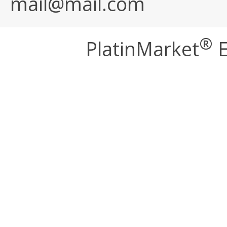
mail@mail.com
®
PlatinMarket
E