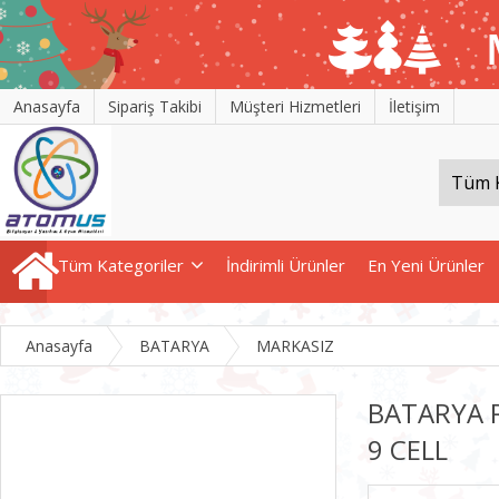
Anasayfa
Sipariş Takibi
Müşteri Hizmetleri
İletişim
Tüm Kategoriler
İndirimli Ürünler
En Yeni Ürünler
Anasayfa
BATARYA
MARKASIZ
BATARYA 
9 CELL