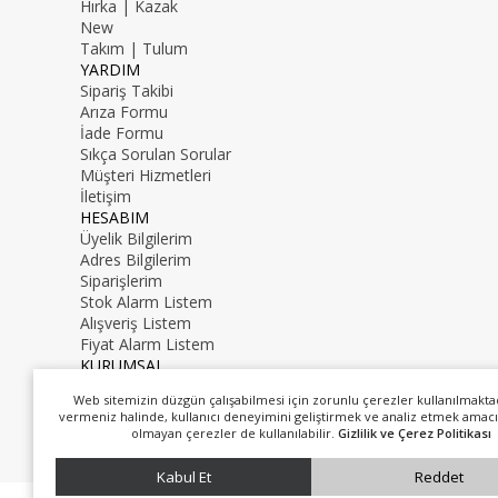
Hırka | Kazak
New
Takım | Tulum
YARDIM
Sipariş Takibi
Arıza Formu
İade Formu
Sıkça Sorulan Sorular
Müşteri Hizmetleri
İletişim
HESABIM
Üyelik Bilgilerim
Adres Bilgilerim
Siparişlerim
Stok Alarm Listem
Alışveriş Listem
Fiyat Alarm Listem
KURUMSAL
İletişim
Web sitemizin düzgün çalışabilmesi için zorunlu çerezler kullanılmakta
Hakkımızda
vermeniz halinde, kullanıcı deneyimini geliştirmek ve analiz etmek amacı
0216 000 00 00
olmayan çerezler de kullanılabilir.
Gizlilik ve Çerez Politikası
mail@mail.com
Kabul Et
Reddet