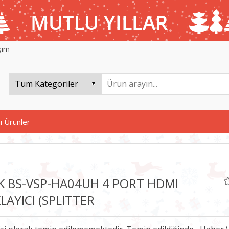
işim
i Ürünler
K BS-VSP-HA04UH 4 PORT HDMI
LAYICI (SPLITTER