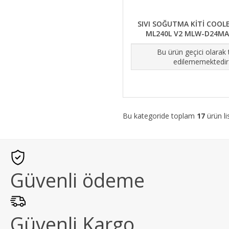
SIVI SOĞUTMA KİTİ COOL
ML240L V2 MLW-D24MA
Bu ürün geçici olarak
edilememektedir
Bu kategoride toplam
17
ürün li
Güvenli ödeme
Güvenli Kargo