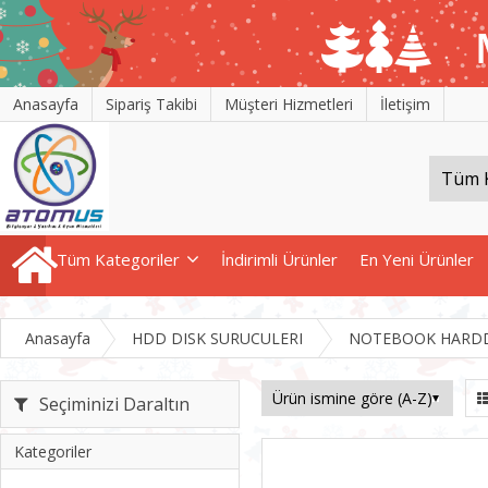
Anasayfa
Sipariş Takibi
Müşteri Hizmetleri
İletişim
Tüm Kategoriler
İndirimli Ürünler
En Yeni Ürünler
Anasayfa
HDD DISK SURUCULERI
NOTEBOOK HARDD
Seçiminizi Daraltın
Kategoriler