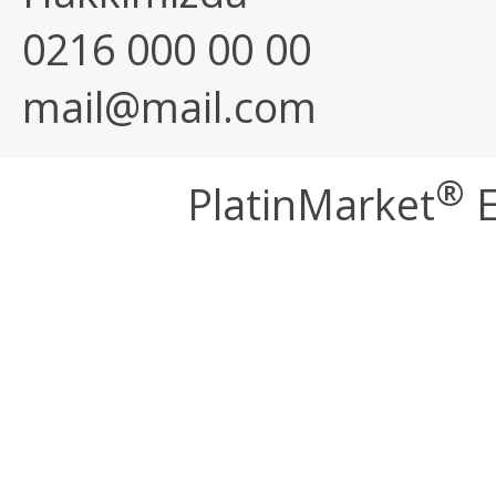
0216 000 00 00
mail@mail.com
®
PlatinMarket
E