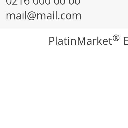
0216 000 00 00
mail@mail.com
®
PlatinMarket
E