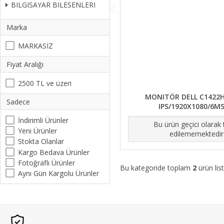
BILGISAYAR BILESENLERI
Marka
MARKASIZ
Fiyat Aralığı
2500 TL ve üzeri
MONITÖR DELL C1422H
Sadece
IPS/1920X1080/6M
İndirimli Ürünler
Bu ürün geçici olarak
Yeni Ürünler
edilememektedir
Stokta Olanlar
Kargo Bedava Ürünler
Fotoğraflı Ürünler
Bu kategoride toplam
2
ürün list
Aynı Gün Kargolu Ürünler