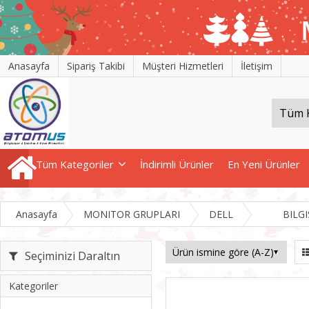
Anasayfa
Sipariş Takibi
Müşteri Hizmetleri
İletişim
Tüm Kategoriler
İndirimli Ürünler
En Yeni Ürünler
Anasayfa
MONITOR GRUPLARI
DELL
BILG
Seçiminizi Daraltın
Kategoriler