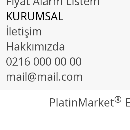
Fiyat Alarm Listem
KURUMSAL
İletişim
Hakkımızda
0216 000 00 00
mail@mail.com
®
PlatinMarket
E