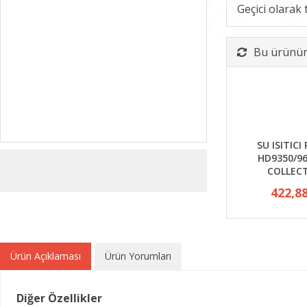
Geçici olarak
Bu ürünün 
SU ISITICI 
HD9350/96
COLLEC
422,8
Ürün Açıklaması
Ürün Yorumları
Diğer Özellikler