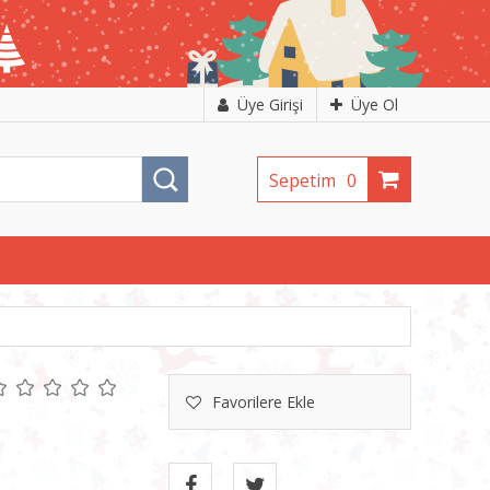
Üye Girişi
Üye Ol
Sepetim
0
Favorilere Ekle