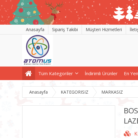
Anasayfa
Sipariş Takibi
Müşteri Hizmetleri
İlet
Tüm Kategoriler
İndirimli Ürünler
En Yen
Anasayfa
KATEGORISIZ
MARKASIZ
BOS
LAZ