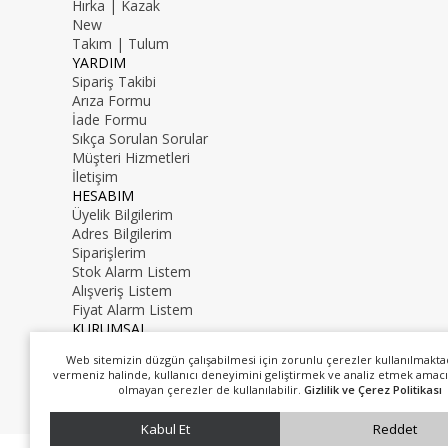
Hırka | Kazak
New
Takım | Tulum
YARDIM
Sipariş Takibi
Arıza Formu
İade Formu
Sıkça Sorulan Sorular
Müşteri Hizmetleri
İletişim
HESABIM
Üyelik Bilgilerim
Adres Bilgilerim
Siparişlerim
Stok Alarm Listem
Alışveriş Listem
Fiyat Alarm Listem
KURUMSAL
İletişim
Web sitemizin düzgün çalışabilmesi için zorunlu çerezler kullanılmakta
Hakkımızda
vermeniz halinde, kullanıcı deneyimini geliştirmek ve analiz etmek amacı
0216 000 00 00
olmayan çerezler de kullanılabilir.
Gizlilik ve Çerez Politikası
mail@mail.com
Kabul Et
Reddet