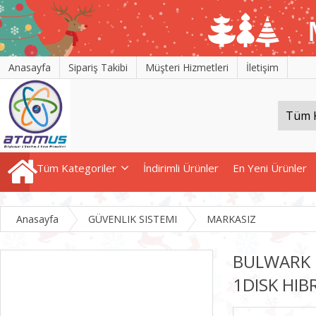
Anasayfa
Sipariş Takibi
Müşteri Hizmetleri
İletişim
Tüm Kategoriler
İndirimli Ürünler
En Yeni Ürünler
Anasayfa
GÜVENLIK SISTEMI
MARKASIZ
BULWARK 
1DISK HIB