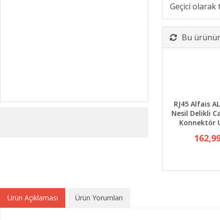
Geçici olarak
Bu ürünün 
RJ45 Alfais A
Nesil Delikli C
Konnektör 
162,9
Ürün Açıklaması
Ürün Yorumları