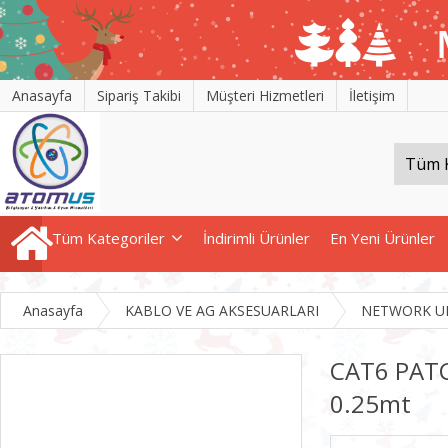
Anasayfa
Sipariş Takibi
Müşteri Hizmetleri
İletişim
Tüm Kategoriler
İndirimli Ürünler
En Yeni Ürünler
Anasayfa
KABLO VE AG AKSESUARLARI
NETWORK U
CAT6 PAT
0.25mt