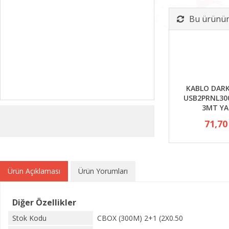
Bu ürünün 
KABLO DARK
USB2PRNL300
3MT YA
71,70
Ürün Açıklaması
Ürün Yorumları
Diğer Özellikler
Stok Kodu
CBOX (300M) 2+1 (2X0.50