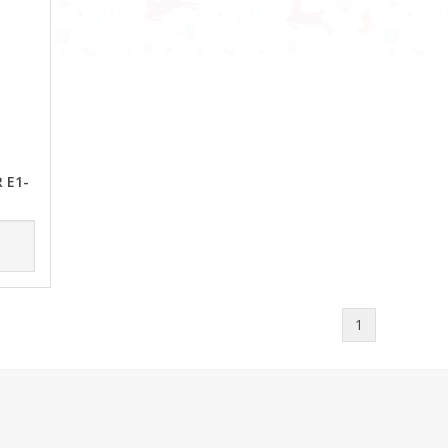
 E1-
1