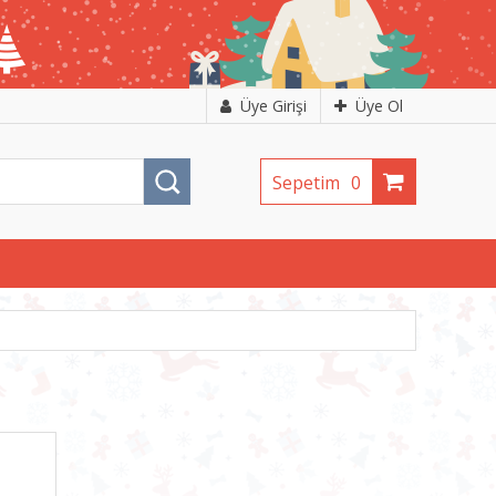
Üye Girişi
Üye Ol
Sepetim
0