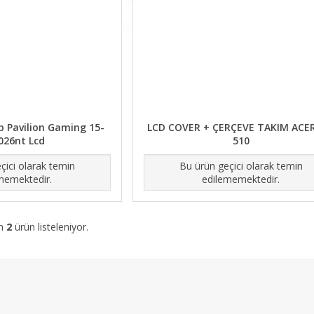
 Pavilion Gaming 15-
LCD COVER + ÇERÇEVE TAKIM ACER
026nt Lcd
510
çici olarak temin
Bu ürün geçici olarak temin
memektedir.
edilememektedir.
am
2
ürün listeleniyor.