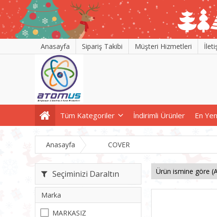
Anasayfa
Sipariş Takibi
Müşteri Hizmetleri
İlet
Tüm Kategoriler
İndirimli Ürünler
En Yen
Anasayfa
COVER
Seçiminizi Daraltın
Marka
MARKASIZ