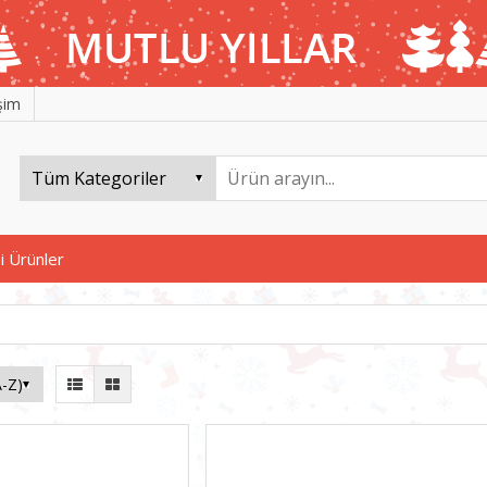
işim
i Ürünler