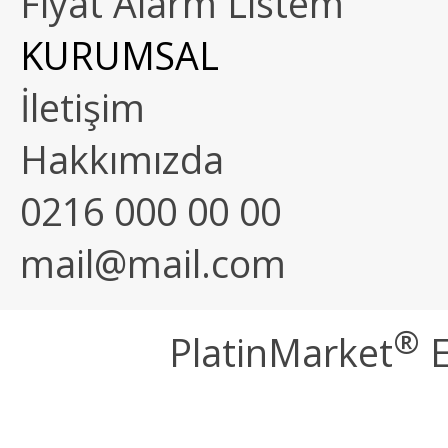
Fiyat Alarm Listem
KURUMSAL
İletişim
Hakkımızda
0216 000 00 00
mail@mail.com
®
PlatinMarket
E