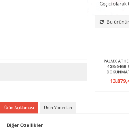
Geçici olarak
Bu ürünün 
PALMX ATHE
4GB/64GB 
DOKUNMAT
13.879,
Ürün Açıklaması
Ürün Yorumları
Diğer Özellikler