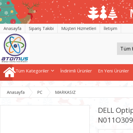
Anasayfa
Sipariş Takibi
Müşteri Hizmetleri
İletişim
Tüm Kategoriler
İndirimli Ürünler
En Yeni Ürünler
Anasayfa
PC
MARKASIZ
DELL Opti
N011O30