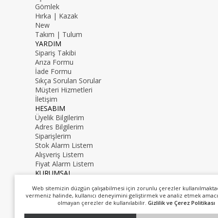
Gömlek
Hırka | Kazak
New
Takım | Tulum
YARDIM
Sipariş Takibi
Arıza Formu
İade Formu
Sıkça Sorulan Sorular
Müşteri Hizmetleri
İletişim
HESABIM
Üyelik Bilgilerim
Adres Bilgilerim
Siparişlerim
Stok Alarm Listem
Alışveriş Listem
Fiyat Alarm Listem
KURUMSAL
İletişim
Web sitemizin düzgün çalışabilmesi için zorunlu çerezler kullanılmakta
Hakkımızda
vermeniz halinde, kullanıcı deneyimini geliştirmek ve analiz etmek amacı
0216 000 00 00
olmayan çerezler de kullanılabilir.
Gizlilik ve Çerez Politikası
mail@mail.com