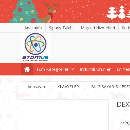
Anasayfa
Sipariş Takibi
Müşteri Hizmetleri
İlet
Tüm Kategoriler
İndirimli Ürünler
En Yen
Anasayfa
KLAVYELER
BILGISAYAR BILESE
DEX
Geç