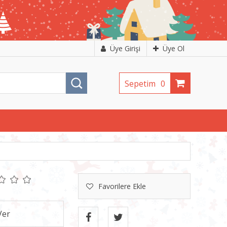
Üye Girişi
Üye Ol
Sepetim
0
Favorilere Ekle