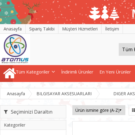
Anasayfa
Sipariş Takibi
Müşteri Hizmetleri
İletişim
Tüm Kategoriler
İndirimli Ürünler
En Yeni Ürünler
Anasayfa
BILGISAYAR AKSESUARLARI
DIGER AK
Seçiminizi Daraltın
Kategoriler