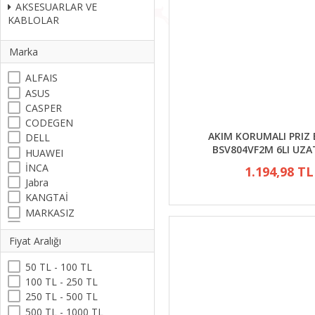
AKSESUARLAR VE
KABLOLAR
Marka
ALFAIS
ASUS
CASPER
CODEGEN
AKIM KORUMALI PRIZ 
DELL
BSV804VF2M 6LI UZA
HUAWEI
İNCA
1.194,98 TL
Jabra
KANGTAİ
MARKASIZ
MSI
Fiyat Aralığı
Packard Bell
PROSKİT
50 TL - 100 TL
RETRO
100 TL - 250 TL
SANDISK
250 TL - 500 TL
500 TL - 1000 TL