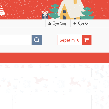
Üye Girişi
Üye Ol
Sepetim
0