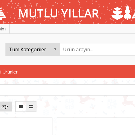
işim
i Ürünler