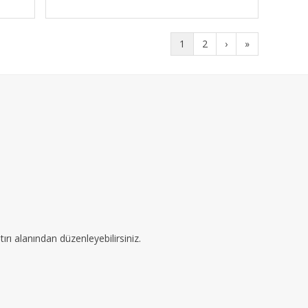
1
2
›
»
ırı alanından düzenleyebilirsiniz.