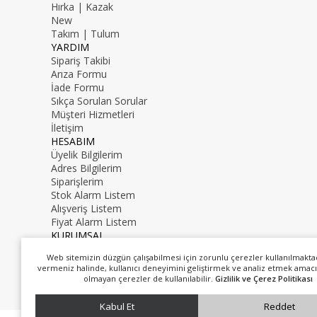
Hırka | Kazak
New
Takım | Tulum
YARDIM
Sipariş Takibi
Arıza Formu
İade Formu
Sıkça Sorulan Sorular
Müşteri Hizmetleri
İletişim
HESABIM
Üyelik Bilgilerim
Adres Bilgilerim
Siparişlerim
Stok Alarm Listem
Alışveriş Listem
Fiyat Alarm Listem
KURUMSAL
İletişim
Web sitemizin düzgün çalışabilmesi için zorunlu çerezler kullanılmakta
Hakkımızda
vermeniz halinde, kullanıcı deneyimini geliştirmek ve analiz etmek amacı
0216 000 00 00
olmayan çerezler de kullanılabilir.
Gizlilik ve Çerez Politikası
mail@mail.com
Kabul Et
Reddet