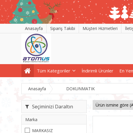
Anasayfa
Sipariş Takibi
Müşteri Hizmetleri
İlet
Tüm Kategoriler
İndirimli Ürünler
En Yen
Anasayfa
DOKUNMATIK
Seçiminizi Daraltın
Marka
MARKASIZ