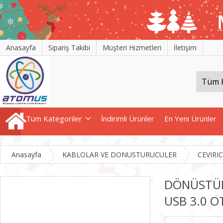
Anasayfa
Sipariş Takibi
Müşteri Hizmetleri
İletişim
Tüm Kategoriler
İndirimli Ürünler
En Yeni Ürünler
Anasayfa
KABLOLAR VE DONUSTURUCULER
CEVIRI
DÖNÜSTÜR
USB 3.0 O