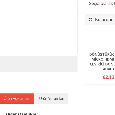
Geçici olarak
Bu ürünün 
DÖNÜŞTÜRÜCÜ
MİCRO HDMI
ÇEVİRİCİ DÖ
ADAPT
62,12
Ürün Açıklaması
Ürün Yorumları
Diğer Özellikler