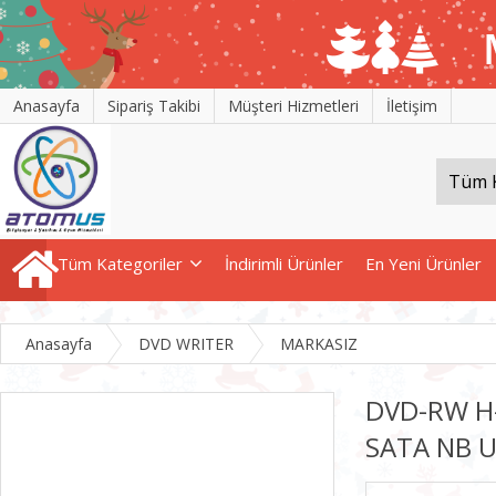
Anasayfa
Sipariş Takibi
Müşteri Hizmetleri
İletişim
Tüm Kategoriler
İndirimli Ürünler
En Yeni Ürünler
Anasayfa
DVD WRITER
MARKASIZ
DVD-RW H
SATA NB 