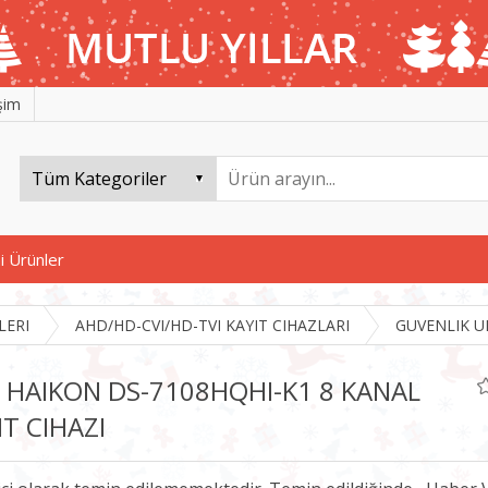
işim
i Ürünler
LERI
AHD/HD-CVI/HD-TVI KAYIT CIHAZLARI
GUVENLIK U
 HAIKON DS-7108HQHI-K1 8 KANAL
IT CIHAZI