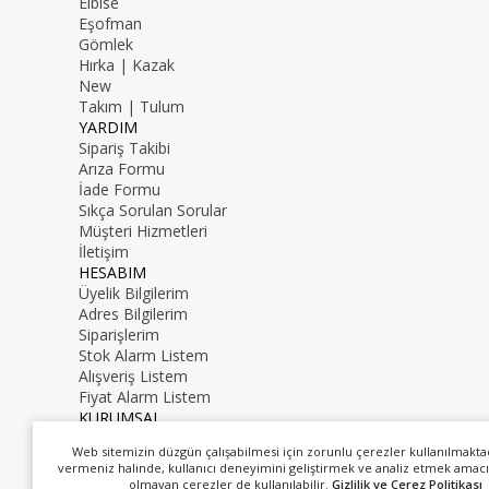
Elbise
Eşofman
Gömlek
Hırka | Kazak
New
Takım | Tulum
YARDIM
Sipariş Takibi
Arıza Formu
İade Formu
Sıkça Sorulan Sorular
Müşteri Hizmetleri
İletişim
HESABIM
Üyelik Bilgilerim
Adres Bilgilerim
Siparişlerim
Stok Alarm Listem
Alışveriş Listem
Fiyat Alarm Listem
KURUMSAL
İletişim
Web sitemizin düzgün çalışabilmesi için zorunlu çerezler kullanılmakta
Hakkımızda
vermeniz halinde, kullanıcı deneyimini geliştirmek ve analiz etmek amacı
0216 000 00 00
olmayan çerezler de kullanılabilir.
Gizlilik ve Çerez Politikası