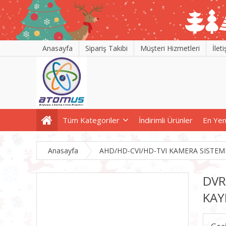
Anasayfa
Sipariş Takibi
Müşteri Hizmetleri
İlet
Tüm Kategoriler
İndirimli Ürünler
En Yen
Anasayfa
AHD/HD-CVI/HD-TVI KAMERA SISTEM
DVR
KAY