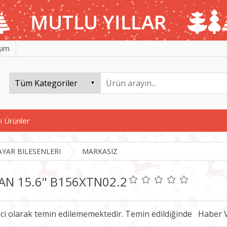
işim
i Ürünler
AYAR BILESENLERI
MARKASIZ
AN 15.6" B156XTN02.2
ici olarak temin edilememektedir. Temin edildiğinde