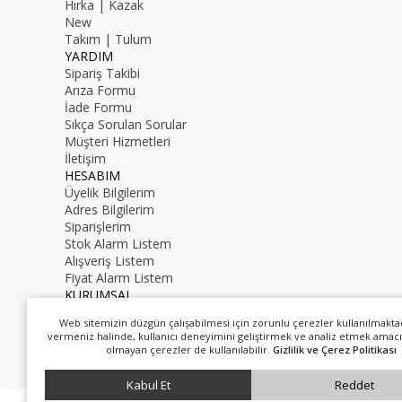
Hırka | Kazak
New
Takım | Tulum
YARDIM
Sipariş Takibi
Arıza Formu
İade Formu
Sıkça Sorulan Sorular
Müşteri Hizmetleri
İletişim
HESABIM
Üyelik Bilgilerim
Adres Bilgilerim
Siparişlerim
Stok Alarm Listem
Alışveriş Listem
Fiyat Alarm Listem
KURUMSAL
İletişim
Web sitemizin düzgün çalışabilmesi için zorunlu çerezler kullanılmakta
Hakkımızda
vermeniz halinde, kullanıcı deneyimini geliştirmek ve analiz etmek amacı
0216 000 00 00
olmayan çerezler de kullanılabilir.
Gizlilik ve Çerez Politikası
mail@mail.com
Kabul Et
Reddet