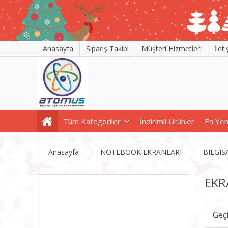
Anasayfa
Sipariş Takibi
Müşteri Hizmetleri
İlet
Tüm Kategoriler
İndirimli Ürünler
En Yen
Anasayfa
NOTEBOOK EKRANLARI
BILGIS
EKR
Geç