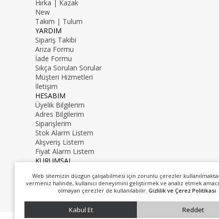
Hırka | Kazak
New
Takım | Tulum
YARDIM
Sipariş Takibi
Arıza Formu
İade Formu
Sıkça Sorulan Sorular
Müşteri Hizmetleri
İletişim
HESABIM
Üyelik Bilgilerim
Adres Bilgilerim
Siparişlerim
Stok Alarm Listem
Alışveriş Listem
Fiyat Alarm Listem
KURUMSAL
İletişim
Web sitemizin düzgün çalışabilmesi için zorunlu çerezler kullanılmakta
Hakkımızda
vermeniz halinde, kullanıcı deneyimini geliştirmek ve analiz etmek amacı
0216 000 00 00
olmayan çerezler de kullanılabilir.
Gizlilik ve Çerez Politikası
mail@mail.com
Kabul Et
Reddet