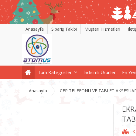
Anasayfa
Sipariş Takibi
Müşteri Hizmetleri
İlet
Tüm Kategoriler
İndirimli Ürünler
En Yen
Anasayfa
CEP TELEFONU VE TABLET AKSESUA
EKR
TAB