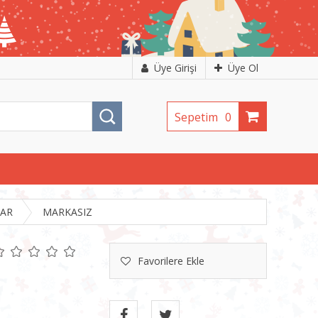
Üye Girişi
Üye Ol
Sepetim
0
LAR
MARKASIZ
Favorilere Ekle