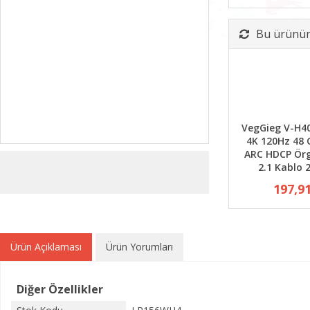
Bu ürünün 
VegGieg V-H4
4K 120Hz 48
ARC HDCP Ör
2.1 Kablo 
197,9
Ürün Açıklaması
Ürün Yorumları
Diğer Özellikler