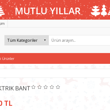
işim
i Ürünler
KTRIK BANT
0 TL