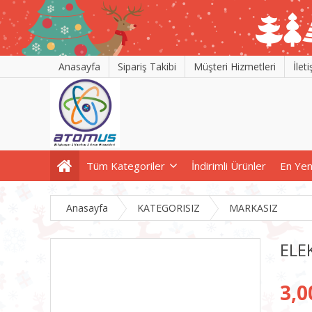
Anasayfa
Sipariş Takibi
Müşteri Hizmetleri
İlet
Tüm Kategoriler
İndirimli Ürünler
En Yen
Anasayfa
KATEGORISIZ
MARKASIZ
ELE
3,0