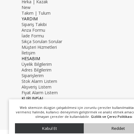
Hırka | Kazak
New
Takım | Tulum
YARDIM
Sipariş Takibi
Arıza Formu
İade Formu
Sıkça Sorulan Sorular
Müşteri Hizmetleri
İletişim
HESABIM
Üyelik Bilgilerim
Adres Bilgilerim
Siparişlerim
Stok Alarm Listem
Alışveriş Listem
Fiyat Alarm Listem
KURUMSAL
İletişim
Web sitemizin düzgün çalışabilmesi için zorunlu çerezler kullanılmakta
Hakkımızda
vermeniz halinde, kullanıcı deneyimini geliştirmek ve analiz etmek amacı
0216 000 00 00
olmayan çerezler de kullanılabilir.
Gizlilik ve Çerez Politikası
mail@mail.com
Kabul Et
Reddet