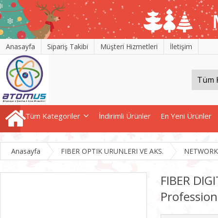
Anasayfa
Sipariş Takibi
Müşteri Hizmetleri
İletişim
Tüm Kategoriler
İndirimli Ürünler
En Yeni Ürünler
Anasayfa
FIBER OPTIK URUNLERI VE AKS.
NETWORK
FIBER DIG
Profession