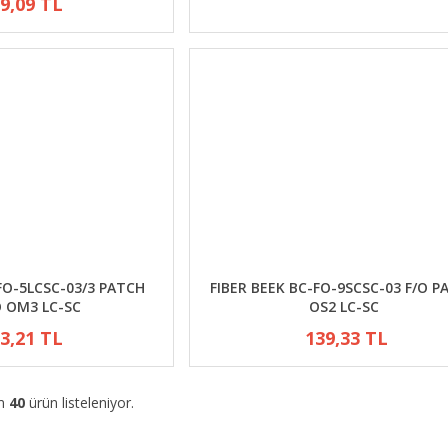
9,09 TL
FO-5LCSC-03/3 PATCH
FIBER BEEK BC-FO-9SCSC-03 F/O P
 OM3 LC-SC
OS2 LC-SC
3,21 TL
139,33 TL
am
40
ürün listeleniyor.