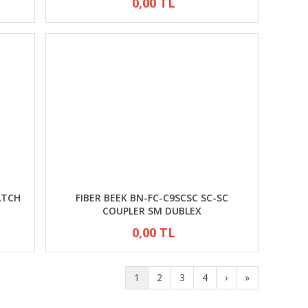
0,00 TL
ATCH
FIBER BEEK BN-FC-C9SCSC SC-SC
COUPLER SM DUBLEX
0,00 TL
1
2
3
4
›
»