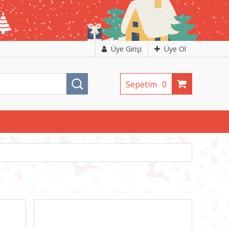
Üye Girişi
Üye Ol
Sepetim
0