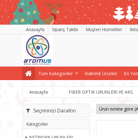
Anasayfa
Sipariş Takibi
Müşteri Hizmetleri
İlet
Tüm Kategoriler
İndirimli Ürünler
En Yen
Anasayfa
FIBER OPTIK URUNLERI VE AKS.
Seçiminizi Daraltın
Kategoriler
NETWORK URUNLERI