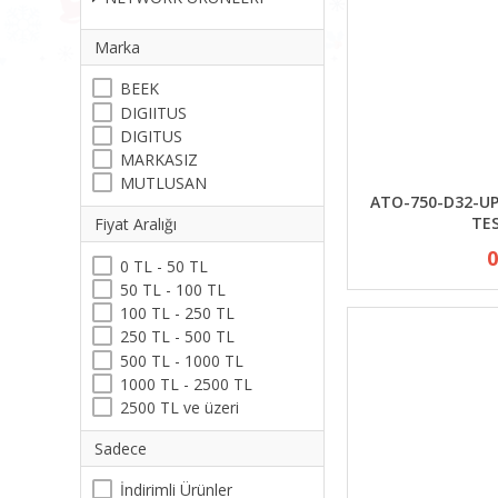
Marka
BEEK
DIGIITUS
DIGITUS
MARKASIZ
MUTLUSAN
ATO-750-D32-U
TES
Fiyat Aralığı
0
0 TL - 50 TL
50 TL - 100 TL
100 TL - 250 TL
250 TL - 500 TL
500 TL - 1000 TL
1000 TL - 2500 TL
2500 TL ve üzeri
Sadece
İndirimli Ürünler