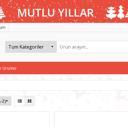
işim
i Ürünler