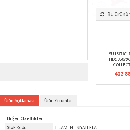
Bu ürünün 
SU ISITICI 
HD9350/96
COLLEC
422,8
Ürün Açıklaması
Ürün Yorumları
Diğer Özellikler
Stok Kodu
FILAMENT SIYAH PLA