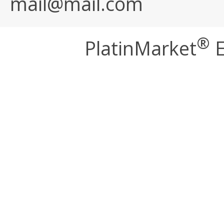
mail@mail.com
®
PlatinMarket
E