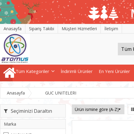
Anasayfa
Sipariş Takibi
Müşteri Hizmetleri
İletişim
Tüm Kategoriler
İndirimli Ürünler
En Yeni Ürünler
Anasayfa
GUC UNITELERI
Seçiminizi Daraltın
Marka