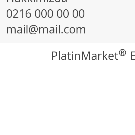
0216 000 00 00
mail@mail.com
®
PlatinMarket
E