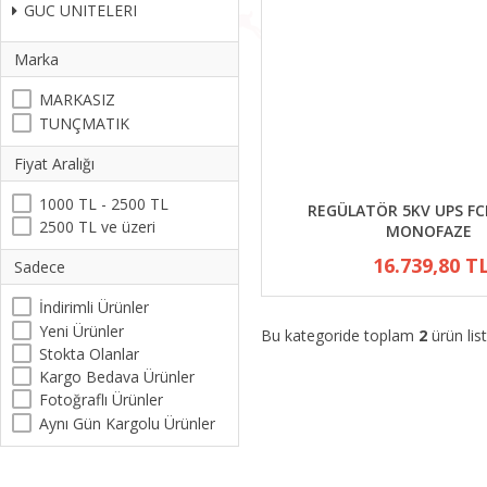
GUC UNITELERI
Marka
MARKASIZ
TUNÇMATIK
Fiyat Aralığı
1000 TL - 2500 TL
REGÜLATÖR 5KV UPS F
2500 TL ve üzeri
MONOFAZE
16.739,80 T
Sadece
İndirimli Ürünler
Yeni Ürünler
Bu kategoride toplam
2
ürün list
Stokta Olanlar
Kargo Bedava Ürünler
Fotoğraflı Ürünler
Aynı Gün Kargolu Ürünler