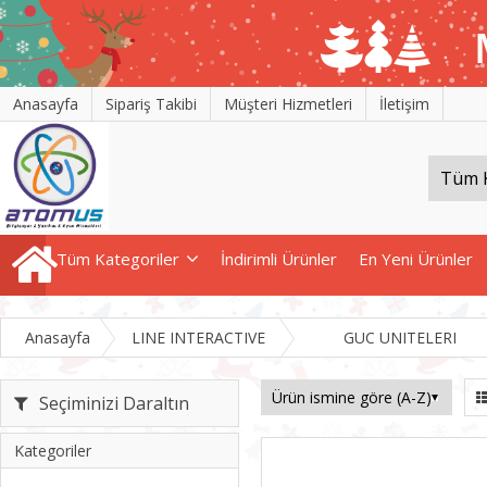
Anasayfa
Sipariş Takibi
Müşteri Hizmetleri
İletişim
Tüm Kategoriler
İndirimli Ürünler
En Yeni Ürünler
Anasayfa
LINE INTERACTIVE
GUC UNITELERI
Seçiminizi Daraltın
Kategoriler