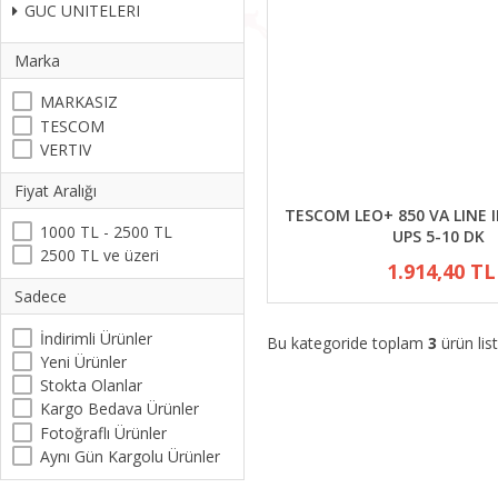
GUC UNITELERI
Marka
MARKASIZ
TESCOM
VERTIV
Fiyat Aralığı
TESCOM LEO+ 850 VA LINE 
1000 TL - 2500 TL
UPS 5-10 DK
2500 TL ve üzeri
1.914,40 TL
Sadece
İndirimli Ürünler
Bu kategoride toplam
3
ürün list
Yeni Ürünler
Stokta Olanlar
Kargo Bedava Ürünler
Fotoğraflı Ürünler
Aynı Gün Kargolu Ürünler