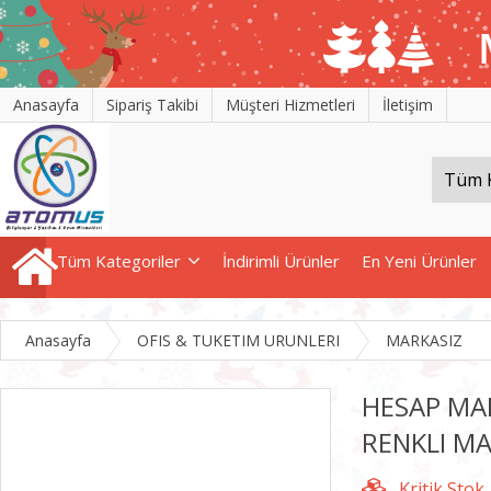
Anasayfa
Sipariş Takibi
Müşteri Hizmetleri
İletişim
Tüm Kategoriler
İndirimli Ürünler
En Yeni Ürünler
Anasayfa
OFIS & TUKETIM URUNLERI
MARKASIZ
HESAP MAK
RENKLI M