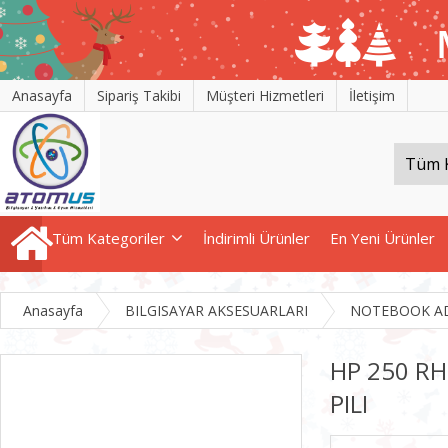
Anasayfa
Sipariş Takibi
Müşteri Hizmetleri
İletişim
Tüm Kategoriler
İndirimli Ürünler
En Yeni Ürünler
Anasayfa
BILGISAYAR AKSESUARLARI
NOTEBOOK AD
HP 250 R
PILI