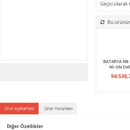
Geçici olarak
Bu ürünün 
BATARYA NB 
Nİ-ON Dell
94.538,
Ürün Açıklaması
Ürün Yorumları
Diğer Özellikler