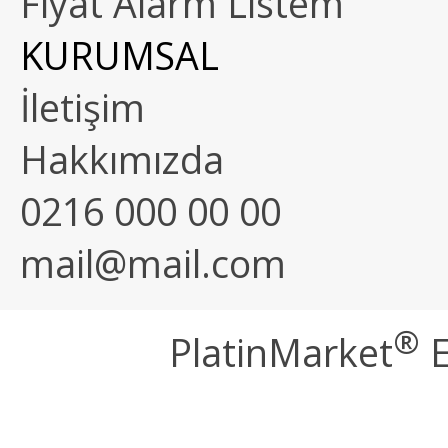
Fiyat Alarm Listem
KURUMSAL
İletişim
Hakkımızda
0216 000 00 00
mail@mail.com
®
PlatinMarket
E